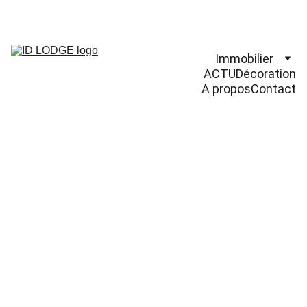
Immobilier
ACTU
Décoration
A propos
Contact
MAISON A 
MABLY 
(42310)